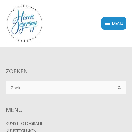
Ga
MENU
naar
de
MENU
inhoud
ZOEKEN
Zoek
naar:
MENU
KUNSTFOTOGRAFIE
KUNSTDRUKKEN