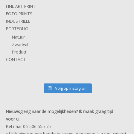
FINE ART PRINT
FOTO PRINTS
INDUSTRIEEL
PORTFOLIO
Natuur
Zwartwit
Product
CONTACT
Volg op Instagram
Nieuwsgierig naar de mogelijkheden? Ik maak graag tijd
voor u.
Bel naar 06-506 555 75
of klik
hier
om een bericht te sturen, dan neem ik z.s.m. contact