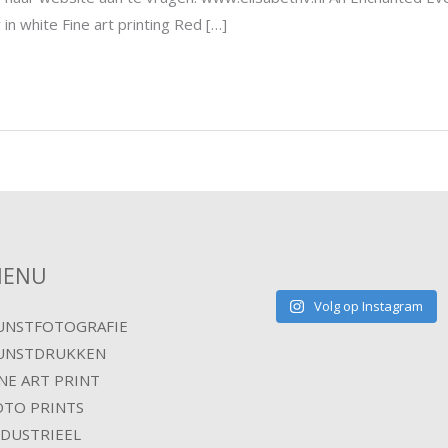
y in white Fine art printing Red […]
ENU
Volg op Instagram
UNSTFOTOGRAFIE
UNSTDRUKKEN
INE ART PRINT
OTO PRINTS
NDUSTRIEEL