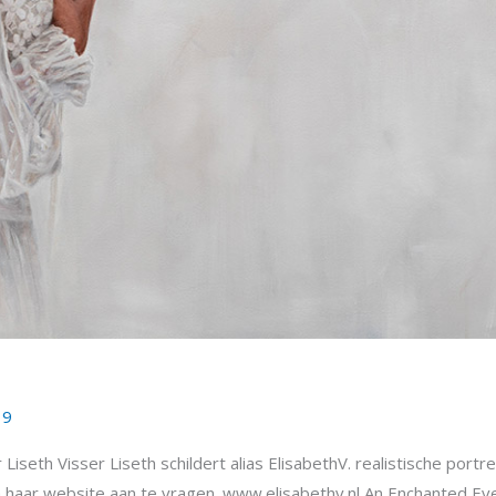
19
r Liseth Visser Liseth schildert alias ElisabethV. realistische portre
ia haar website aan te vragen. www.elisabethv.nl An Enchanted Eveni