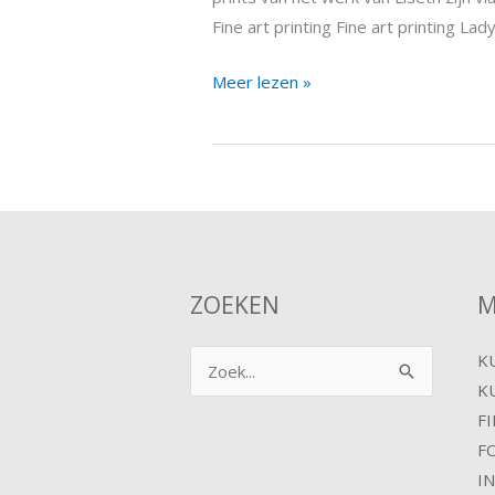
Fine art printing Fine art printing Lad
Meer lezen »
ZOEKEN
M
K
Zoek
K
naar:
F
F
I