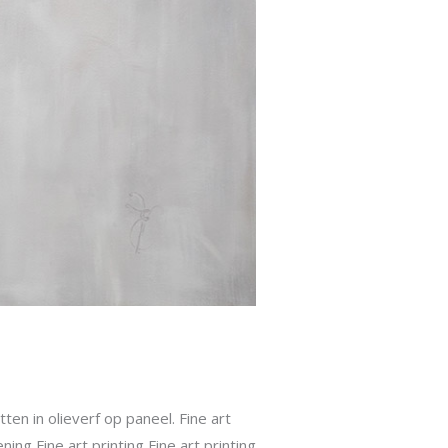
tten in olieverf op paneel. Fine art
ng Fine art printing Fine art printing