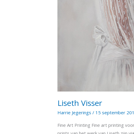
Liseth Visser
Harrie Jegerings
/
15 september 20
Fine Art Printing Fine art printing voo
prints van het werk van Liseth zijn v