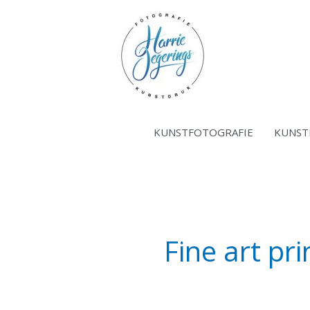
Ga
naar
de
inhoud
KUNSTFOTOGRAFIE
KUNST
Fine art pri