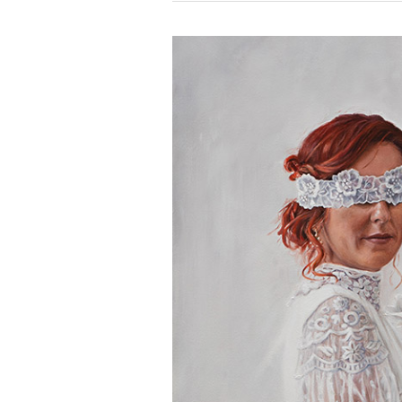
Liseth
Visser